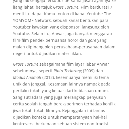
yang tak sengaja terkubur bersama jasad ayahnya ke
liang lahat, bertajuk
Grave Torture
. Film berdurasi 7
menit itu dapat Kamu tonton di kanal Youtube The
YOMYOMF Network, sebuah kanal bentukan para
Youtuber kawakan yang disponsori langsung oleh
Youtube. Selain itu, Anwar juga banyak menggarap
film-film pendek bernuansa horor dan
gore
yang
malah dipinang oleh perusahaan-perusahaan dalam
negeri untuk dijadikan materi iklan.
Grave Torture
sebagaimana film layar lebar Anwar
sebelumnya, seperti
Pintu Terlarang
(2009) dan
Modus Anomali
(2012), kesemuanya memiliki tema
unik dan janggal. Kesamaan lainnya nampak pada
perilaku tokoh yang keluar dari kebiasaan umum.
Sang sutradara yang juga merangkap penyusun
cerita seolah tengah bereksperimen terhadap konflik
jiwa tokoh-tokoh filmnya. Kejanggalan ini lantas
dijadikan konteks untuk mempertanyaan hal-hal
kontroversi berkenaan sebuah sistem dan tradisi