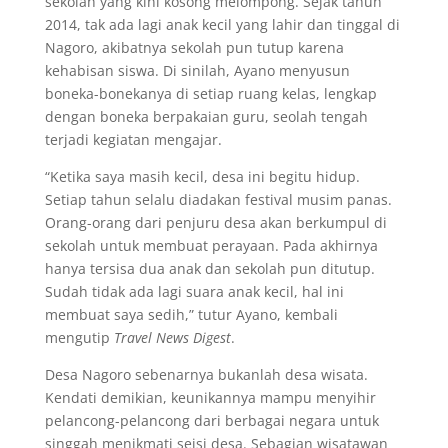
sekolah yang kini kosong melompong. Sejak tahun
2014, tak ada lagi anak kecil yang lahir dan tinggal di
Nagoro, akibatnya sekolah pun tutup karena
kehabisan siswa. Di sinilah, Ayano menyusun
boneka-bonekanya di setiap ruang kelas, lengkap
dengan boneka berpakaian guru, seolah tengah
terjadi kegiatan mengajar.
“Ketika saya masih kecil, desa ini begitu hidup.
Setiap tahun selalu diadakan festival musim panas.
Orang-orang dari penjuru desa akan berkumpul di
sekolah untuk membuat perayaan. Pada akhirnya
hanya tersisa dua anak dan sekolah pun ditutup.
Sudah tidak ada lagi suara anak kecil, hal ini
membuat saya sedih,” tutur Ayano, kembali
mengutip
Travel News Digest
.
Desa Nagoro sebenarnya bukanlah desa wisata.
Kendati demikian, keunikannya mampu menyihir
pelancong-pelancong dari berbagai negara untuk
singgah menikmati seisi desa. Sebagian wisatawan