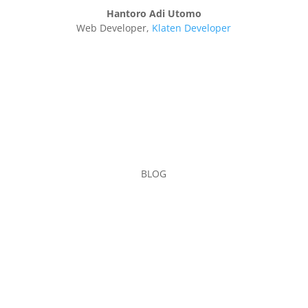
Hantoro Adi Utomo
Web Developer
,
Klaten Developer
BLOG
Yps Content Writer
Kabar gembira bagi Anda yang berada di