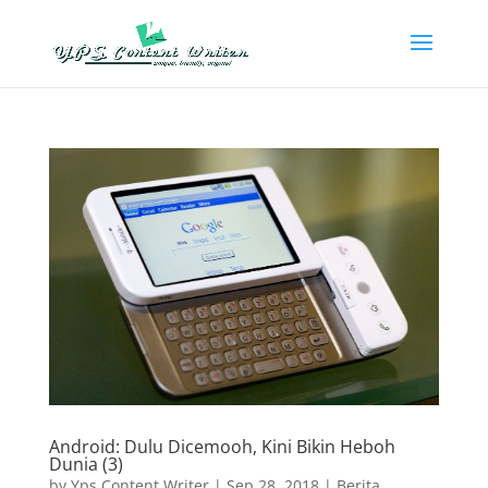
Android: Dulu Dicemooh, Kini Bikin Heboh
Dunia (3)
by
Yps Content Writer
|
Sep 28, 2018
|
Berita