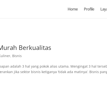
Home
Profile
Lay
, Murah Berkualitas
Kuliner
,
Bisnis
apan adalah 3 hal yang pokok alias utama. Mengingat 3 hal terse
nkan jika sektor bisnis ketiganya ‘tidak ada matinya’. Bisnis pa