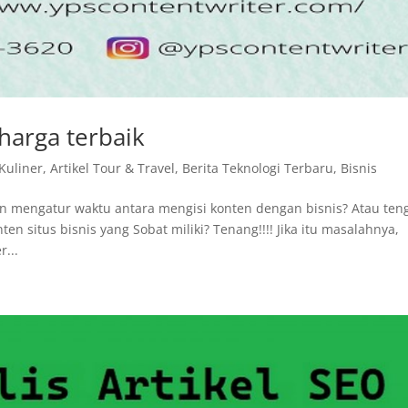
 harga terbaik
 Kuliner
,
Artikel Tour & Travel
,
Berita Teknologi Terbaru
,
Bisnis
han mengatur waktu antara mengisi konten dengan bisnis? Atau ten
 situs bisnis yang Sobat miliki? Tenang!!!! Jika itu masalahnya,
...