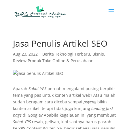
Jasa Penulis Artikel SEO
Aug 23, 2022
|
Berita Teknologi Terbaru
,
Bisnis
,
Review Produk Toko Online & Perusahaan
Apakah
Sobat YPS
pernah mengalami pusing berpikir
tema yang pas untuk konten artikel web? Atau malah
sudah beragam cara dicoba sampai
puyeng
bikin
konten artikel, tetapi tidak juga kunjung
landing first
page
di Google
?
Apabila kegalauan ini yang membuat
Sobat YPS
resah, gelisah, kini saatnya harus pasrah
ke YPS Content Writer. Ya, hadir sebagai jasa penulis