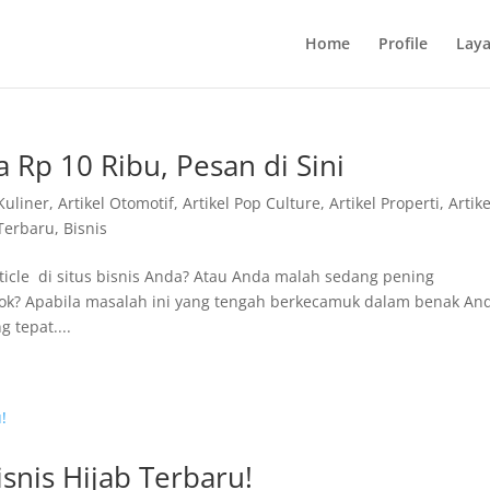
Home
Profile
Lay
 Rp 10 Ribu, Pesan di Sini
 Kuliner
,
Artikel Otomotif
,
Artikel Pop Culture
,
Artikel Properti
,
Artike
 Terbaru
,
Bisnis
ticle di situs bisnis Anda? Atau Anda malah sedang pening
ocok? Apabila masalah ini yang tengah berkecamuk dalam benak An
 tepat....
snis Hijab Terbaru!