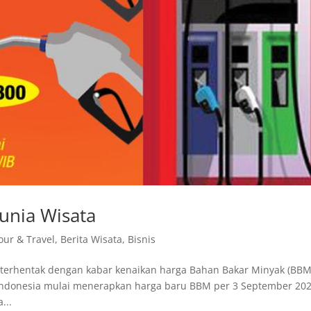
unia Wisata
Tour & Travel
,
Berita Wisata
,
Bisnis
p terhentak dengan kabar kenaikan harga Bahan Bakar Minyak (BBM
 Indonesia mulai menerapkan harga baru BBM per 3 September 20
...