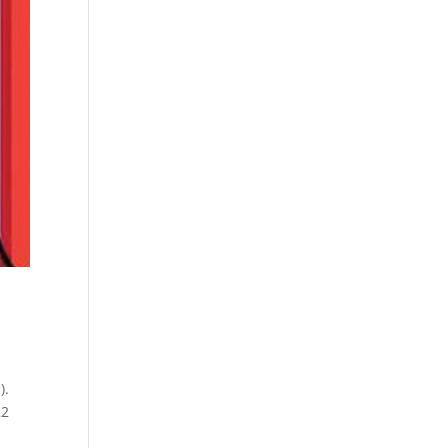
).
22