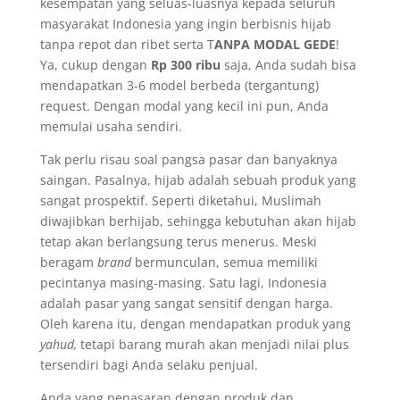
kesempatan yang seluas-luasnya kepada seluruh
masyarakat Indonesia yang ingin berbisnis hijab
tanpa repot dan ribet serta T
ANPA MODAL GEDE
!
Ya, cukup dengan
Rp 300 ribu
saja, Anda sudah bisa
mendapatkan 3-6 model berbeda (tergantung)
request. Dengan modal yang kecil ini pun, Anda
memulai usaha sendiri.
Tak perlu risau soal pangsa pasar dan banyaknya
saingan. Pasalnya, hijab adalah sebuah produk yang
sangat prospektif. Seperti diketahui, Muslimah
diwajibkan berhijab, sehingga kebutuhan akan hijab
tetap akan berlangsung terus menerus. Meski
beragam
brand
bermunculan, semua memiliki
pecintanya masing-masing. Satu lagi, Indonesia
adalah pasar yang sangat sensitif dengan harga.
Oleh karena itu, dengan mendapatkan produk yang
yahud,
tetapi barang murah akan menjadi nilai plus
tersendiri bagi Anda selaku penjual.
Anda yang penasaran dengan produk dan