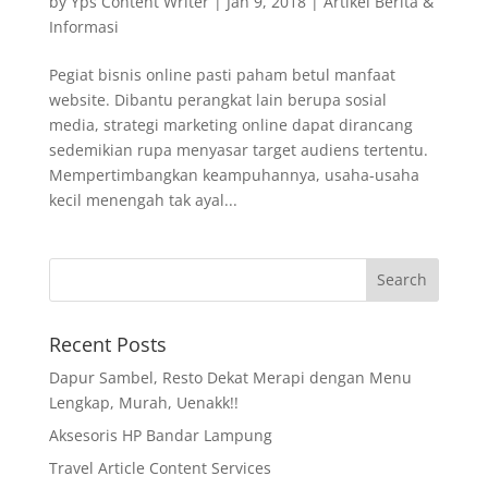
by
Yps Content Writer
|
Jan 9, 2018
|
Artikel Berita &
Informasi
Pegiat bisnis online pasti paham betul manfaat
website. Dibantu perangkat lain berupa sosial
media, strategi marketing online dapat dirancang
sedemikian rupa menyasar target audiens tertentu.
Mempertimbangkan keampuhannya, usaha-usaha
kecil menengah tak ayal...
Recent Posts
Dapur Sambel, Resto Dekat Merapi dengan Menu
Lengkap, Murah, Uenakk!!
Aksesoris HP Bandar Lampung
Travel Article Content Services