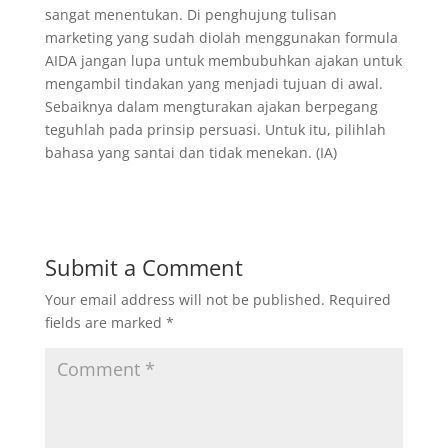
sangat menentukan. Di penghujung tulisan
marketing yang sudah diolah menggunakan formula
AIDA jangan lupa untuk membubuhkan ajakan untuk
mengambil tindakan yang menjadi tujuan di awal.
Sebaiknya dalam mengturakan ajakan berpegang
teguhlah pada prinsip persuasi. Untuk itu, pilihlah
bahasa yang santai dan tidak menekan. (IA)
Submit a Comment
Your email address will not be published.
Required
fields are marked
*