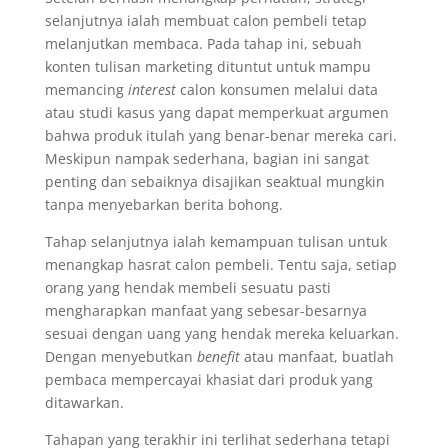
selanjutnya ialah membuat calon pembeli tetap
melanjutkan membaca. Pada tahap ini, sebuah
konten tulisan marketing dituntut untuk mampu
memancing
interest
calon konsumen melalui data
atau studi kasus yang dapat memperkuat argumen
bahwa produk itulah yang benar-benar mereka cari.
Meskipun nampak sederhana, bagian ini sangat
penting dan sebaiknya disajikan seaktual mungkin
tanpa menyebarkan berita bohong.
Tahap selanjutnya ialah kemampuan tulisan untuk
menangkap hasrat calon pembeli. Tentu saja, setiap
orang yang hendak membeli sesuatu pasti
mengharapkan manfaat yang sebesar-besarnya
sesuai dengan uang yang hendak mereka keluarkan.
Dengan menyebutkan
benefit
atau manfaat, buatlah
pembaca mempercayai khasiat dari produk yang
ditawarkan.
Tahapan yang terakhir ini terlihat sederhana tetapi