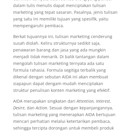
dalam tulis menulis dapat menciptakan tulisan
marketing yang tepat sasaran. Pasalnya, jenis tulisan
yang satu ini memiliki tujuan yang spesifik, yaitu
mempengaruhi pembaca.
Berkat tujuannya ini, tulisan marketing cenderung
susah diolah. Keliru strukturnya sedikit saja,
penawaran barang dan jasa yang ada mungkin
menjadi tidak menarik. Di balik tantangan dalam
mengolah tulisan marketing ternyata ada satu
formula rahasia. Formula segitiga terbalik yang
dikenal dengan sebutan AIDA ini akan membuat
siapapun dapat dengam mudah menciptakan
struktur penulisan konten marketing yang efektif.
AIDA merupakan singkatan dari
Attention
,
Interest
,
Desire
, dan
Action
. Sesuai dengan kepanjangannya,
tulisan marketing yang menerapkan AIDA bertujuan
mencari perhatian melalui ketertarikan pembaca,
sehingga tercipta dorongan untuk membeli produk