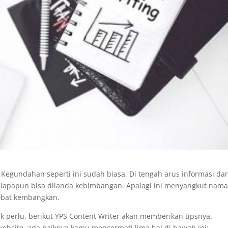
 Kegundahan seperti ini sudah biasa. Di tengah arus informasi da
i, siapapun bisa dilanda kebimbangan. Apalagi ini menyangkut nam
sobat kembangkan.
 perlu, berikut YPS Content Writer akan memberikan tipsnya.
ebsite, ada baiknya kamu mencermati lima hal di bawah ini: