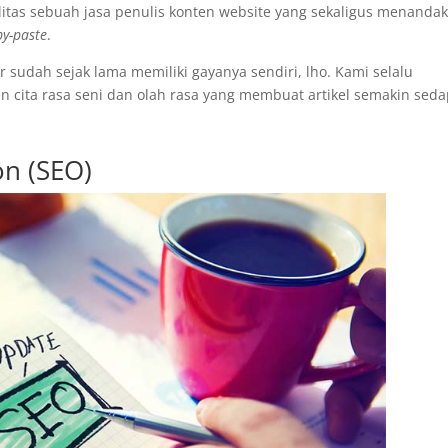
alitas sebuah jasa penulis konten website yang sekaligus menanda
py-paste
.
 sudah sejak lama memiliki gayanya sendiri, lho. Kami selalu
cita rasa seni dan olah rasa yang membuat artikel semakin sed
on (SEO)