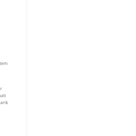
stem
h
er
ati
arik