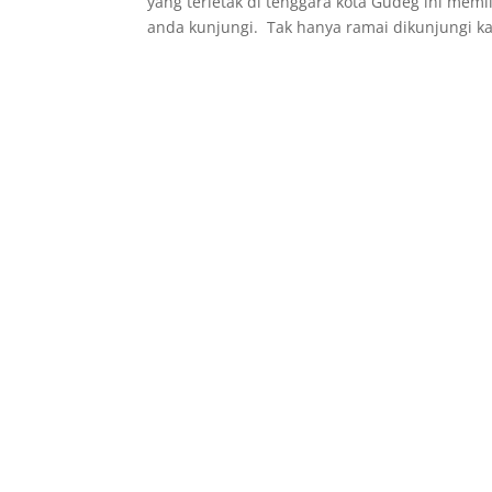
yang terletak di tenggara kota Gudeg ini mem
anda kunjungi. Tak hanya ramai dikunjungi ka