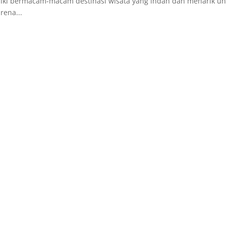
iliki bermacam-macam destinasi wisata yang indah dan menarik u
rena...