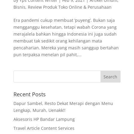
by
Yps Content Writer
|
Feb 9, 2021
|
Artikel Umum
,
Bisnis
,
Review Produk Toko Online & Perusahaan
Era pandemi cukup membuat ‘puyeng’. Bukan saja
mengganggu kesehatan, tetapi wabah Corona yang
merajalela bahkan hingga Indonesia ini juga sudah
membuat tak sedikit orang kehilangan mata
pencaharian. Mereka yang masih sanggup bertahan
pun terpaksa menelan pil pahit,...
Recent Posts
Dapur Sambel, Resto Dekat Merapi dengan Menu
Lengkap, Murah, Uenakk!!
Aksesoris HP Bandar Lampung
Travel Article Content Services