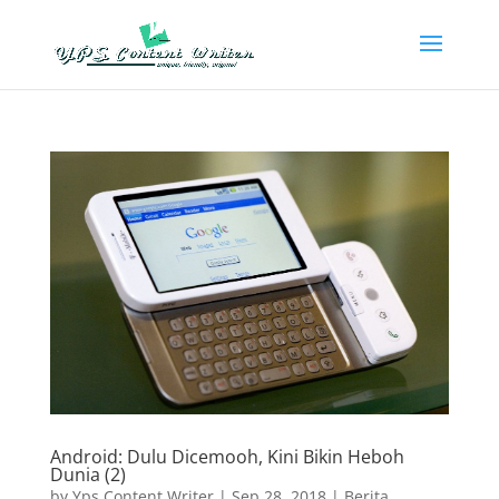
Android: Dulu Dicemooh, Kini Bikin Heboh
Dunia (2)
by
Yps Content Writer
|
Sep 28, 2018
|
Berita