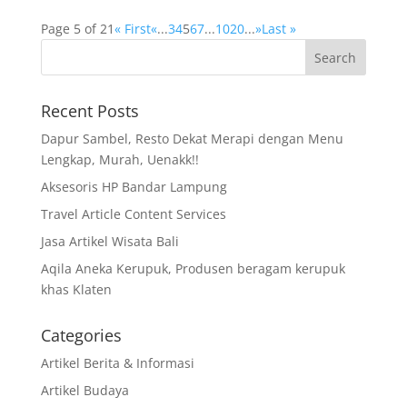
Page 5 of 21
« First
«
...
3
4
5
6
7
...
10
20
...
»
Last »
Recent Posts
Dapur Sambel, Resto Dekat Merapi dengan Menu
Lengkap, Murah, Uenakk!!
Aksesoris HP Bandar Lampung
Travel Article Content Services
Jasa Artikel Wisata Bali
Aqila Aneka Kerupuk, Produsen beragam kerupuk
khas Klaten
Categories
Artikel Berita & Informasi
Artikel Budaya