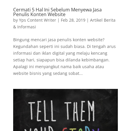
Cermati 5 Hal Ini Sebelum Menyewa Jasa
Penulis Konten Website
by
Yps Content Writer
|
Feb 28, 2019
|
Artikel Berita
& Informasi
Bingung mencari jasa penulis konten website?
Kegundahan seperti ini sudah biasa. Di tengah arus
informasi dan iklan digital yang melaju kencang
setiap hari, siapapun bisa dilanda kebimbangan.
Apalagi ini menyangkut nama baik usaha atau
website bisnis yang sedang sobat...