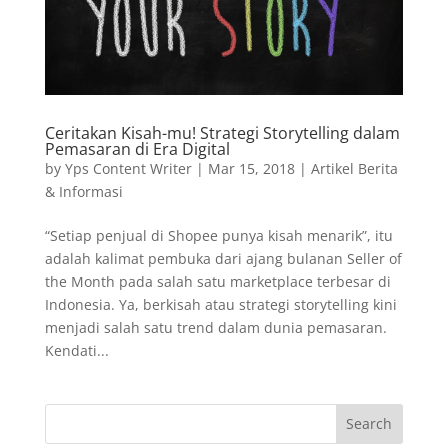
Ceritakan Kisah-mu! Strategi Storytelling dalam
Pemasaran di Era Digital
by
Yps Content Writer
|
Mar 15, 2018
|
Artikel Berita
& Informasi
“Setiap penjual di Shopee punya kisah menarik”, itu
adalah kalimat pembuka dari ajang bulanan Seller of
the Month pada salah satu marketplace terbesar di
Indonesia. Ya, berkisah atau strategi storytelling kini
menjadi salah satu trend dalam dunia pemasaran.
Kendati...